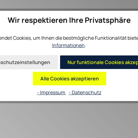
Wir respektieren Ihre Privatsphäre
ndet Cookies, um Ihnen die bestmögliche Funktionalität biet
Informationen
.
schutzeinstellungen
Nur funktionale Cookies akze
Alle Cookies akzeptieren
- Impressum
- Datenschutz